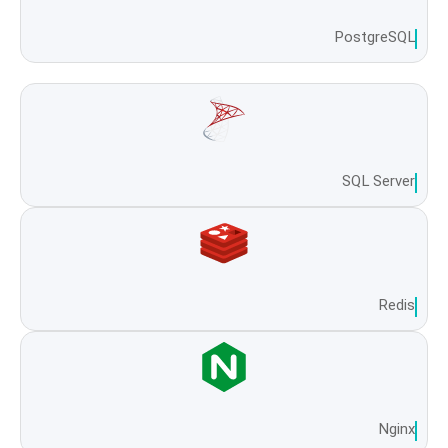
PostgreSQL
SQL Server
Redis
Nginx