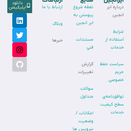
ایرانجین
منابع
ارتباطات
دانلود
درباره ایر
نقطه شروع
ارتباط با ما
اپلیکیشن
انجین
پیوستن به
ایر انجین
وبلاگ
شرایط
استفاده از
مستندات
خبرها
خدمات
فنی
سیاست حفظ
گزارش
حریم
تغییرات
خصوصی
سوالات
توافق‌نامه‌ی
متداول
سطح کیفیت
خدمات
امکانات /
وضعیت
سرویس ها