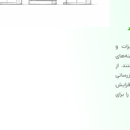
د
زات و
ه‌های
د. از
رسانی
فزایش
 برای