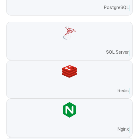
PostgreSQL
SQL Server
Redis
Nginx