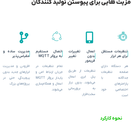
مزیت هایی برای پیوستن تولید کنندگان
تنظیمات مستقل
اعمال تغییرات
اتصال مستقیم
مدیریت ساده و
برای هر ابزار
بدون تغییر
به بروکر MQTT
مقیاس‌پذیر
فریمور
هر دستگاه دارای
تمام تنظیمات در
افزودن و مدیریت
تنظیمات از طریق
صفحه تنظیمات
جریان ارتباط امن و
ابزارهای جدید بدون
پنل ابری اعمال
جداگانه با
پایدار بروکر MQTT
پیچیدگی، حتی در
می‌شوند، بدون نیاز
پارامترهای
اعمال و همگام‌سازی
پروژه‌های بزرگ.
به بروزرسانی
اختصاصی خود
می‌شوند.
سخت‌افزار.
است.
نحوه کارکرد