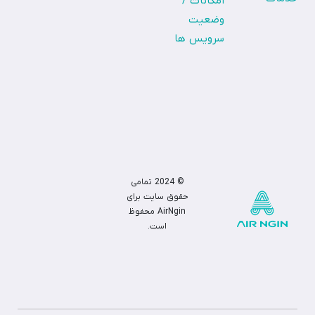
امکانات /
وضعیت
سرویس ها
© 2024 تمامی
حقوق سایت برای
AirNgin
محفوظ
است.