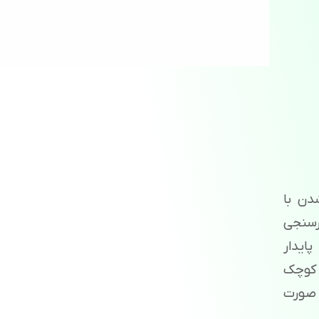
دن با
رسنجی
پایدار
OT و API، تیم‌های کوچک
و در صورت