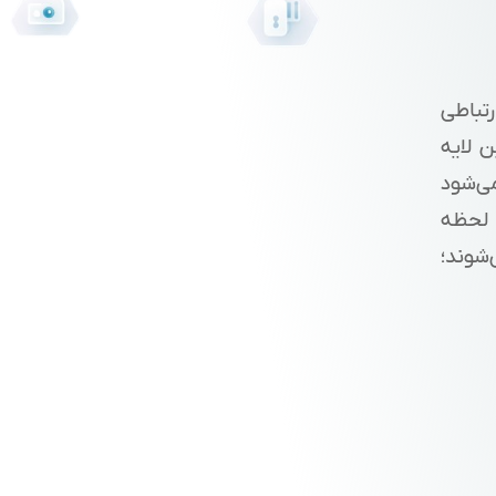
تیبانی از اتصال MQTT مبتنی بر TLS، ارتباطی
ن لایه
ی‌شود
ز لحظه
‌شوند؛