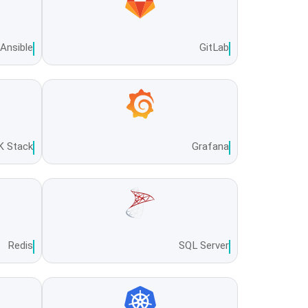
Ansible
GitLab
K Stack
Grafana
Redis
SQL Server